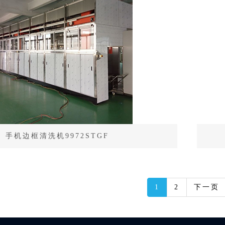
手机边框清洗机9972STGF
1
2
下一页